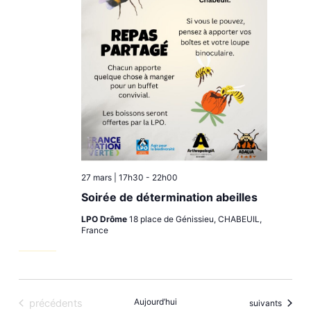
27 mars | 17h30
-
22h00
Soirée de détermination abeilles
LPO Drôme
18 place de Génissieu, CHABEUIL,
France
Évènements
Aujourd’hui
précédents
Évènements
suivants