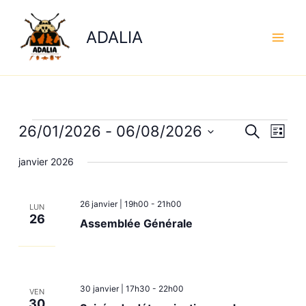
Aller
au
ADALIA
contenu
Évènements
26/01/2026
 - 
06/08/2026
Recherche
Navig
Recherche
Liste
et
de
Sélectionnez
janvier 2026
navigation
vues
une
date.
de
Évène
vues
26 janvier | 19h00
-
21h00
LUN
Évènements
26
Assemblée Générale
30 janvier | 17h30
-
22h00
VEN
30